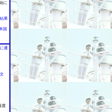
開始に
査結果
本国
に通
文
再度