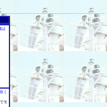
議は
吹く
でモ