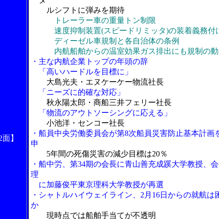
ルシフトに弾みを期待
トレーラー車の重量トン制限
速度抑制装置(スピードリミッタ)の装着義務付
ディーゼル車規制と各自治体の条例
内航船舶からの温室効果ガス排出にも規制の動
・主な内航企業トップの年頭の辞
「高いハードルを目標に」
大島光夫・エヌケーケー物流社長
「ニーズに的確な対応」
秋永陽太郎・商船三井フェリー社長
「物流のアウトソーシングに応える」
小池洋・センコー社長
・船員中央労働委員会が第8次船員災害防止基本計画
2面】
申
5年間の死傷災害の減少目標は20％
・船中労、第34期の会長に青山善充成蹊大学教授、会
理
に加藤俊平東京理科大学教授が再選
・シャトルハイウェイライン、2月16日からの就航は
か
現時点では船舶手当てが不透明