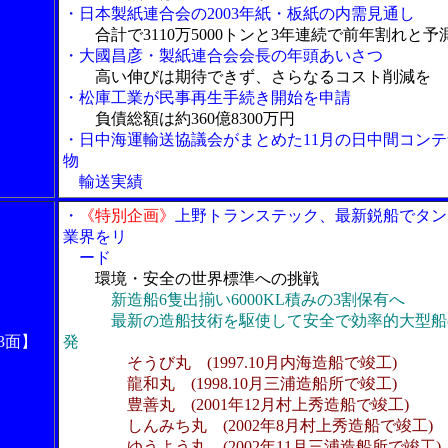
・日本製紙連合会の2003年紙・板紙の内需見通し
合計で3110万5000トンと3年連続で前年割れと予
・大國昌彦・製紙連合会会長の年頭あいさつ
高い伸びは期待できず、さらなるコスト削減を
・松庫工業が民事再生手続き開始を申請
負債総額は約360億8300万円
・日中海運輸送協議会がまとめた11月の日中間コンテ
物
輸送実績
・
《特別企画》
上野トランステック、最新鋭船でタン
業界をリ
ード
環境・安全の世界標準への挑戦
新造船6隻出揃い6000KL積みの3割保有へ
最新の造船技術を駆使して安全で効率的大型船
3面】
発
そうび丸 (1997.10月内海造船で竣工)
龍和丸 (1998.10月三浦造船所で竣工)
豊善丸 (2001年12月村上秀造船で竣工)
しんみち丸 (2002年8月村上秀造船で竣工)
ゆうよう丸 (2002年11月三浦造船所で竣工)