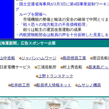
・国土交通省海事局が2月3日に第4回事業規制ワーキ
グ
ループを開催へ
市場機能の整備と輸送の安全の確保で中間とりま
・「戦々恐々の地方船主の不良債権処理」
頼りは船主の運賃改善運動の成果
・内航貨物船部会は船員の声を十分反映した見直しを
告スポンサー企業
山中造船
ジャパンハムワージ
島田燈器工業
渡辺造船
日産電機サービス
三浦造船所
村上秀造船
新来島どっ
上野トランステック
松井鉄工所
船員求人情報ネット
ムサシノ機器