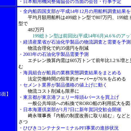
・日本舶用機関整備協会の当面の会合・行事予定
・全内船四国支部が平成14年12月の用船料調査結果
平均月額用船料は499総トン型で807万円、199総
型で
482万円
199総トン型は前回比(平成14年6月)4.6％のアッ
・経済産業省が石油化学製品の物流調査と需要を予測
物流合理化で約35億円を削減
・2003年の石油化学製品需要予測
エチレン換算内需は605万トンて前年比1.2％増と
む
・海員組合が船員の業務実態調査結果をまとめる
法定労働時間の恒常的オーバーが76％を占める
・セメント業界が製品価格の値上げに動く
物流コスト削減も限界に
5面】
・東京都が東京港フェリー埠頭4バースを買上げ
一般公共埠頭への転換でRORO船の利用拡大を図
・日本海運倶楽部が1月7日に新年賀詞交歓会開催
﨑永理事長「内航の制度改善に取り組む」などと
さつ
・ひびきコンテナターミナルPFI事業の進捗状況