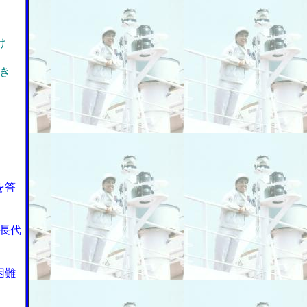
け
き
を答
長代
困難