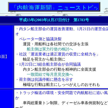
「内航海運新聞」ニューストピックス
平成15年(2003年)1月27日付け 第1783号
・内タン船主部会の運賃改善運動、1月21日の運営会
オ
ペレーター側と協議決裂
運賃・用船料は各社間での交渉を主張
船主側は実力行使の検討へ
・社説「運送業者は適正運賃の収受に全精力を」
1面】
軸足を荷主から船主側に
・1月22日に3組合船主部会が合同協議
内タン船主部会の行動を精神的に全面支援
一致団結で毎月意見交換へ
・荷主側は抗議停船に懸念を示す
極端な行動は船主にしっぺがえしのおそれも
・トラック輸送の環境・安全問題で内航船社に追い風
か
車両総重量トン制限、ディーゼル車条例規制など
ーダ