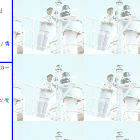
測
ナ貨
カー
の開