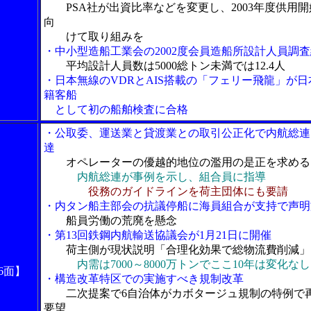
PSA社が出資比率などを変更し、2003年度供用
向
けて取り組みを
・中小型造船工業会の2002度会員造船所設計人員調
平均設計人員数は5000総トン未満では12.4人
・日本無線のVDRとAIS搭載の「フェリー飛龍」が日
籍客船
として初の船舶検査に合格
・公取委、運送業と貸渡業との取引公正化で内航総連
達
オペレーターの優越的地位の濫用の是正を求める
内航総連が事例を示し、組合員に指導
役務のガイドラインを荷主団体にも要請
・内タン船主部会の抗議停船に海員組合が支持で声明
船員労働の荒廃を懸念
・第13回鉄鋼内航輸送協議会が1月21日に開催
荷主側が現状説明「合理化効果で総物流費削減」
内需は7000～8000万トンでここ10年は変化なし
6面】
・構造改革特区での実施すべき規制改革
二次提案で6自治体がカボタージュ規制の特例で
要望