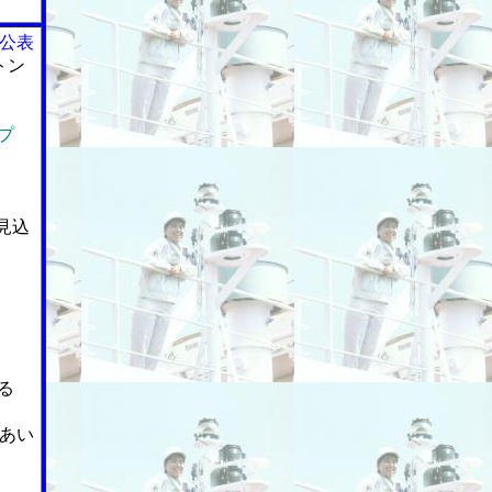
を公表
トン
プ
見込
る
あい