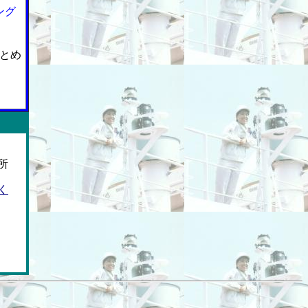
ング
とめ
所
く