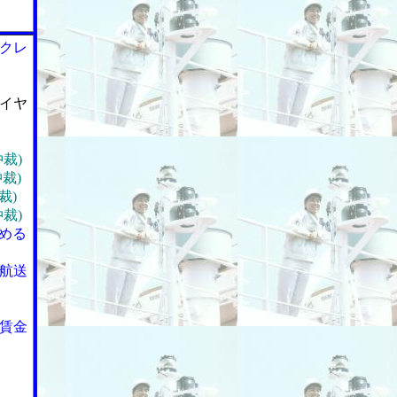
クレ
イヤ
裁)
裁)
裁)
裁)
める
航送
の賃金