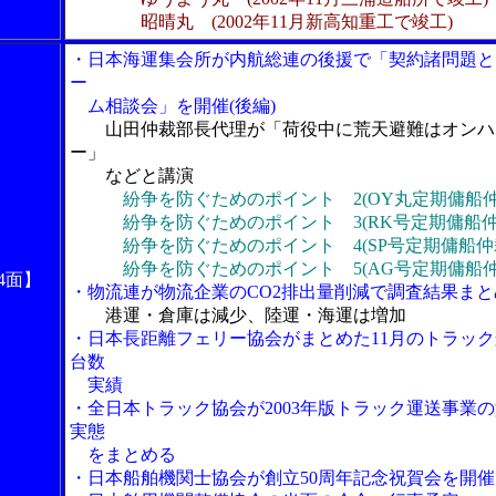
昭晴丸 (2002年11月新高知重工で竣工)
・日本海運集会所が内航総連の後援で「契約諸問題と
ー
ム相談会」を開催(後編)
山田仲裁部長代理が「荷役中に荒天避難はオンハ
ー」
などと講演
紛争を防ぐためのポイント 2(OY丸定期傭船仲
紛争を防ぐためのポイント 3(RK号定期傭船仲
紛争を防ぐためのポイント 4(SP号定期傭船仲
紛争を防ぐためのポイント 5(AG号定期傭船仲
4面】
・物流連が物流企業のCO2排出量削減で調査結果まと
港運・倉庫は減少、陸運・海運は増加
・日本長距離フェリー協会がまとめた11月のトラック
台数
実績
・全日本トラック協会が2003年版トラック運送事業
実態
をまとめる
・日本船舶機関士協会が創立50周年記念祝賀会を開催