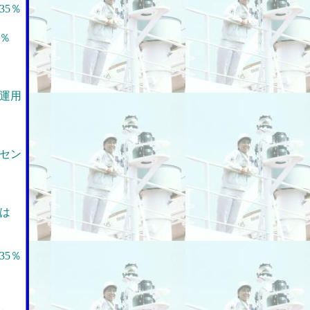
35％
％
運用
セン
は
35％