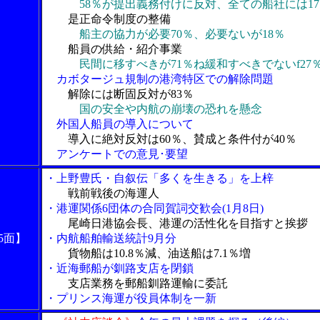
58％が提出義務付けに反対、全ての船社には17
是正命令制度の整備
船主の協力が必要70％、必要ないが18％
船員の供給・紹介事業
民間に移すべきが71％ね緩和すべきでないf27
カボタージュ規制の港湾特区での解除問題
解除には断固反対が83％
国の安全や内航の崩壊の恐れを懸念
外国人船員の導入について
導入に絶対反対は60％、賛成と条件付が40％
アンケートでの意見･要望
・上野豊氏・自叙伝「多くを生きる」を上梓
戦前戦後の海運人
・港運関係6団体の合同賀詞交歓会(1月8日)
尾崎日港協会長、港運の活性化を目指すと挨拶
5面】
・内航船舶輸送統計9月分
貨物船は10.8％減、油送船は7.1％増
・近海郵船が釧路支店を閉鎖
支店業務を郵船釧路運輸に委託
・プリンス海運が役員体制を一新