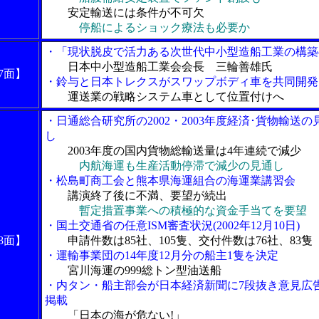
安定輸送には条件が不可欠
停船によるショック療法も必要か
・「現状脱皮で活力ある次世代中小型造船工業の構築
日本中小型造船工業会会長 三輪善雄氏
7面】
・鈴与と日本トレクスがスワップボディ車を共同開発
運送業の戦略システム車として位置付けへ
・日通総合研究所の2002・2003年度経済･貨物輸送の
し
2003年度の国内貨物総輸送量は4年連続で減少
内航海運も生産活動停滞で減少の見通し
・松島町商工会と熊本県海運組合の海運業講習会
講演終了後に不満、要望が続出
暫定措置事業への積極的な資金手当てを要望
・国土交通省の任意ISM審査状況(2002年12月10日)
8面】
申請件数は85社、105隻、交付件数は76社、83隻
・運輸事業団の14年度12月分の船主1隻を決定
宮川海運の999総トン型油送船
・内タン・船主部会が日本経済新聞に7段抜き意見広
掲載
「日本の海が危ない!」