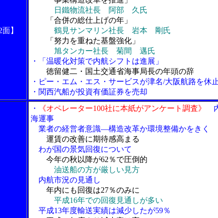
日鐵物流社長 阿部 久氏
「合併の総仕上げの年」
2面】
鶴見サンマリン社長 岩本 剛氏
「努力を重ねた基盤強化」
旭タンカー社長 菊間 邁氏
・「温暖化対策で内航シフトは進展」
徳留健二・国土交通省海事局長の年頭の辞
・ピー・エム・エス・サービスが津名/大阪航路を休
・関西汽船が投資有価証券を売却
・
《オペレーター100社に本紙がアンケート調査》
海運事
業者の経営者意識―構造改革か環境整備かをきく
運賃の改善に期待感高まる
わが国の景気回復について
今年の秋以降が62％で圧倒的
油送船の方が厳しい見方
内航市況の見通し
年内にも回復は27％のみに
平成16年での回復見通しが多い
平成13年度輸送実績は減少したが59％