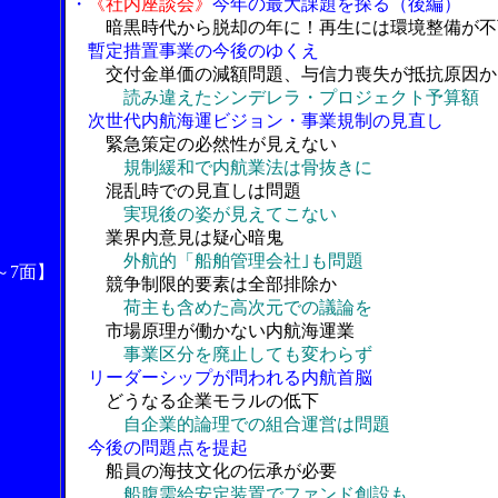
・
《社内座談会》
今年の最大課題を探る（後編）
暗黒時代から脱却の年に！再生には環境整備が不
暫定措置事業の今後のゆくえ
交付金単価の減額問題、与信力喪失が抵抗原因か
読み違えたシンデレラ・プロジェクト予算額
次世代内航海運ビジョン・事業規制の見直し
緊急策定の必然性が見えない
規制緩和で内航業法は骨抜きに
混乱時での見直しは問題
実現後の姿が見えてこない
業界内意見は疑心暗鬼
外航的「船舶管理会社｣も問題
～7面】
競争制限的要素は全部排除か
荷主も含めた高次元での議論を
市場原理が働かない内航海運業
事業区分を廃止しても変わらず
リーダーシップが問われる内航首脳
どうなる企業モラルの低下
自企業的論理での組合運営は問題
今後の問題点を提起
船員の海技文化の伝承が必要
船腹需給安定装置でファンド創設も