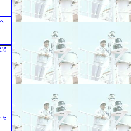
へ」
見通
告を