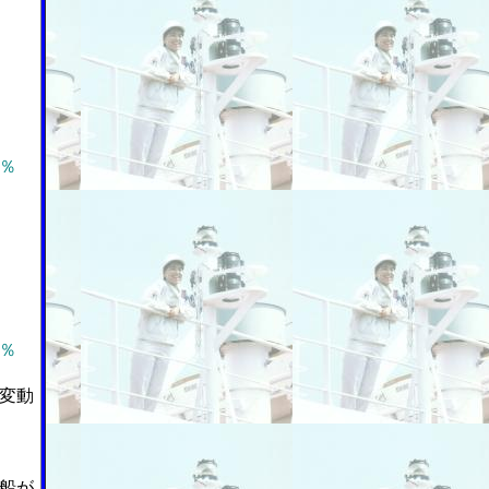
％
％
変動
船が