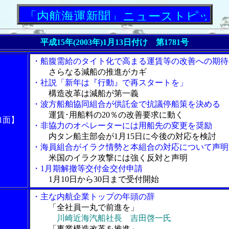
内航海運新聞」ニューストピックス
平成15年(2003年)1月13日付け 第1781号
・船腹需給のタイト化で高まる運賃等の改善への期待
さらなる減船の推進がカギ
・社説「新年は『行動』で再スタートを」
構造改革は減船が第一義
・波方船舶協同組合が供託金で抗議停船策を決める
運賃･用船料の20％の改善要求に動く
1面】
・非協力のオペレーターには用船先の変更を奨励
内タン船主部会が1月15日に今後の対応を検討
・海員組合がイラク情勢と本組合の対応について声明
米国のイラク攻撃には強く反対と声明
・1月期解撤等交付金交付申請
1月10日から30日まで受付開始
・主な内航企業トップの年頭の辞
「全社員一丸で前進を」
川崎近海汽船社長 吉田啓一氏
「事業構造改革を推進」