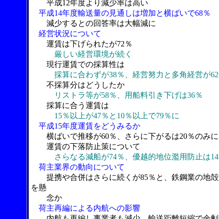
平成12年度より減少率は高い
平成14年度輸送量の見通しは増加と横ばいで68％
減少するとの回答率は大幅減に
経営状況について
運賃は下げられたが72％
厳しい経営環境が続く
現行運賃での採算性は
採算に合わずが38％、経営努力と多角経営が62
不採算分はどうしたか
リストラ等が58％、用船料引き下げは36％
採算に合う運賃は
15％以上が47％と10％以上で79％に
平成15年度運賃をどうみるか
横ばいで推移が60％、さらに下がるは20％のみに
運賃の下落防止策について
さらなる減船が74％、優越的地位濫用防止は14
荷主業界の動向について
提携や合併はさらに続くが85％と、鉄鋼業の地殻
を懸
念か
荷主再編による内航への影響
内航も再編し事業者も減少、輸送距離短縮で余剰