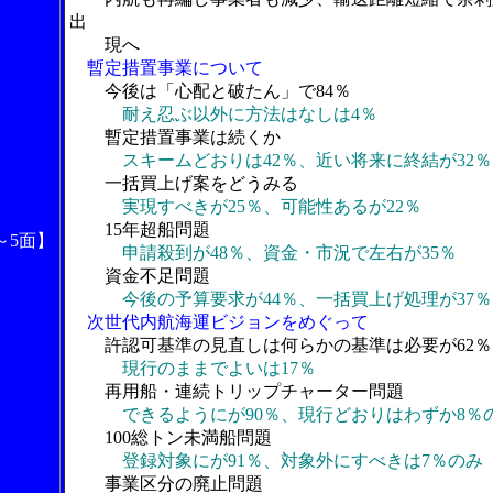
出
現へ
暫定措置事業について
今後は「心配と破たん」で84％
耐え忍ぶ以外に方法はなしは4％
暫定措置事業は続くか
スキームどおりは42％、近い将来に終結が32％
一括買上げ案をどうみる
実現すべきが25％、可能性あるが22％
15年超船問題
～5面】
申請殺到が48％、資金・市況で左右が35％
資金不足問題
今後の予算要求が44％、一括買上げ処理が37％
次世代内航海運ビジョンをめぐって
許認可基準の見直しは何らかの基準は必要が62％
現行のままでよいは17％
再用船・連続トリップチャーター問題
できるようにが90％、現行どおりはわずか8％
100総トン未満船問題
登録対象にが91％、対象外にすべきは7％のみ
事業区分の廃止問題