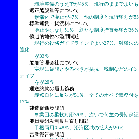
環境整備のうえでが45％、現行のままでよいも
適正船腹量等について
形骸化で廃止が47％、他の制度と現行望むが53
標準運賃・貸渡料について
廃止やむなし51％、新たな制度措置要望が36％
優越的地位の濫用問題
現行の役務ガイドラインでよい27％、独禁法の
強化
が33％
船舶管理会社について
実現に疑問とやるべきが拮抗、税制などのイン
ティブ
をが28％
運送約款の届出義務
義務自体に反対が51％、全てのオペで義務付を
17％
建造促進策問題
事業団の柔軟対応39％、次いで荷主の長期保証
船員乗組み制度見直し問題
甲機両用を48％、沿海区域の拡大が29％
営業報告書問題