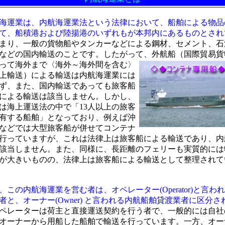
海運業は、内航海運業法という法律において、船舶による物品
て、船積港および陸揚港のいずれもが本邦内にあるものとされ
まり、一般の貨物船やタンカーなどによる鋼材、セメント、石
などの国内輸送のことです。したがって、外航
船（国際貿易貨
って海外まで〈海外～海外間を含む〉
上輸送）による輸送は内航海運業には
ず、また、国内輸送であっても旅客船
による輸送は該当しません。しかし、
は海上運送法の中で「13人以上の旅客
有する船舶」となっており、例えば沖
などでは大型旅客船が併せてコンテナ
行っていますが、これは法律上は旅客船による輸送であり、内
該当しません。また、同様に、長距離のフェリーも実質的には
が大きいものの、法律上は旅客船による輸送として整理されて
、この内航海運業を営む者は、オペレーター(Operator)と言わ
者と、オーナー(Owner) と言われる内航船舶貸渡業者に区分さ
ペレーターは荷主と直接運送契約を行う者で、一般的には自社
オーナーから用船した船舶で輸送を行っています。一方、オー