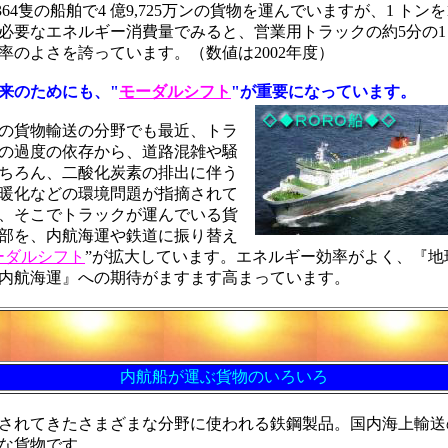
,364隻の船舶で4 億9,725万ンの貨物を運んでいますが、1 トンを
必要なエネルギー消費量でみると、営業用トラックの約5分の1
率のよさを誇っています。（数値は2002年度）
来のためにも、"
モーダルシフト
"が重要になっています。
の貨物輸送の分野でも最近、トラ
の過度の依存から、道路混雑や騒
ちろん、二酸化炭素の排出に伴う
暖化などの環境問題が指摘されて
、そこでトラックが運んでいる貨
部を、内航海運や鉄道に振り替え
ーダルシフト
”が拡大しています。エネルギー効率がよく、『地
内航海運』への期待がますます高まっています。
内航船が運ぶ貨物のいろいろ
されてきたさまざまな分野に使われる鉄鋼製品。国内海上輸送
な貨物です。