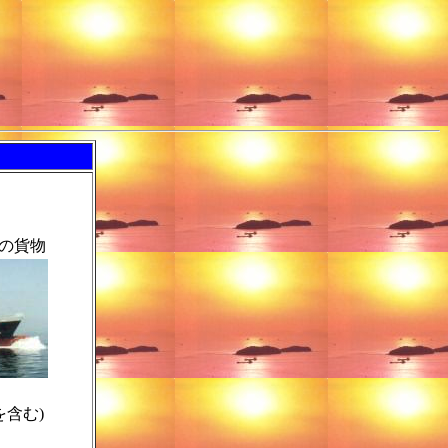
の
貨物
を含む)