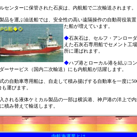
ルセンターに保管された石炭は、内航船で二次輸送されます。
製品を運ぶ油送船では、安全性の高い遠隔操作の自動荷役装置
た船が増えています。
◆
石灰石は、セルフ・アンロー
えた石灰石専用船でセメント工
所に運ばれます。
◆
ハブ港とローカル港を結ぶコ
ダーサービス（国内二次輸送）にも内航船が活躍します。
式の自動車専用船は、自走して積み揚げする自動車を一度に50
0 台も運びます。
入される液体ケミカル製品の一部は横浜港、神戸港の洋上で内
に積み替えて輸送します。
内航海運業とは