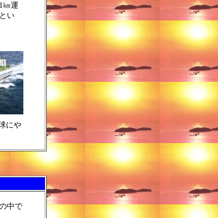
1㎞運
とい
球にや
の中で