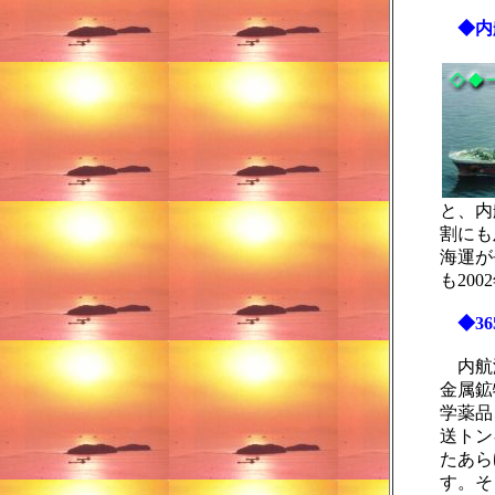
◆内
と、内
割にも
海運が
も200
◆36
内航海
金属鉱
学薬品
送トン
たあら
す。そ