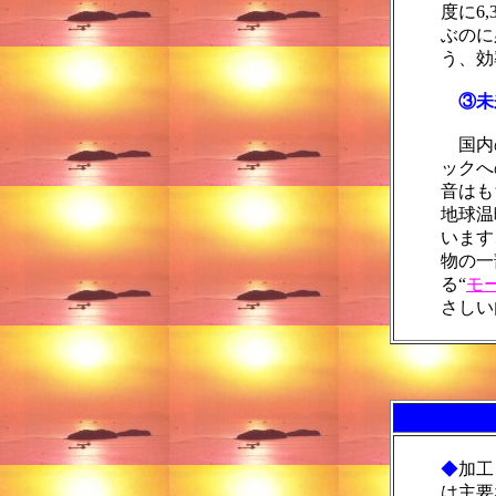
度に6
ぶのに
う、効
③未
国内
ックへ
音はも
地球温
います
物の一
る“
モ
さしい
◆
加工
は主要