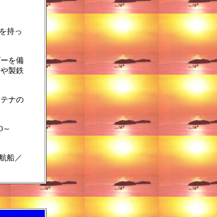
を持っ
ダーを備
場や製鉄
ンテナの
0～
航船／