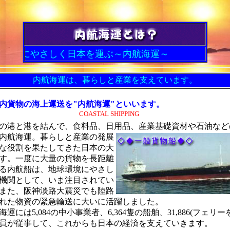
しく日本を運ぶ～内航海運～
内航海運は、暮らしと産業を支えています。
内貨物の海上運送を"
内航海運
"といいます。
COASTAL SHIPPING
港と港を結んで、食料品、日用品、産業基礎資材や石油など
内航海運。暮らしと産業の発展
な役割を果たしてきた日本の大
す。一度に大量の貨物を長距離
る内航船は、地球環境にやさし
機関として、いま注目されてい
また、阪神淡路大震災でも陸路
れた物資の緊急輸送に大いに活躍しました。
運には5,084の中小事業者、6,364隻の船舶、31,886(フェリー
員が従事して、これからも日本の経済を支えていきます。