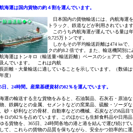
航海運は国内貨物の約４割を運んでいます。
日本国内の貨
物輸送には、内航海運
トラック、鉄道などが利用されていま
このうち内航海運が運んでいる量は年
9,725万トンです。
しかもその平均輸送距離は474 ㎞で
クの約8.2 倍です。また、輸送機関別に
航海運はトンキロ（輸送量×輸送距離）ベースのシェアで、全
及んでいます。 これは内航
長距離・大量輸送に適していることを示しています。（数値は
2年度）
5日、24時間。産業基礎資材の82％を運んでいます。
運の輸送する主な貨物をみると、石油製品、石灰石・原油な
物、鉄鋼なとの金属、セメントなどの窯業品、硫酸・ソーダな
、砂・砂利などの骨材、自動車などの機械、石炭などの8品目
キロの82％を占めています。このほかにも生鮮食料品や日用品
ゆる貨物を、365日、24時間各地の港と港を結んで運び続けて
して、これらの貨物の品質を保ちながら、安全かつ効率的に運