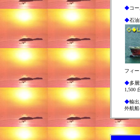
◆
コー
◆
石油
フィー
◆
多層
1,50
◆
輸出
外航船