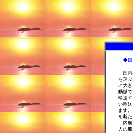
地球にやさ
◆国
国内の
を運ぶ
に大き
動脈で
輸送す
い輸送
ます。
を断た
内航海
人の船