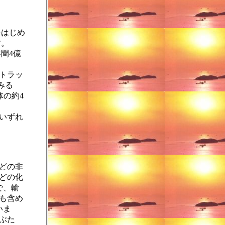
をはじめ
す。
間4億
、トラッ
みる
体の約4
いずれ
どの非
どの化
で、輸
も含め
いま
ぶた