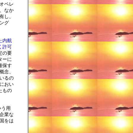
オペレ
、なか
有し、
ング
た内航
く許可
定の要
ターに
確保す
概念、
いるの
におい
たもの
いう用
企業な
国をは