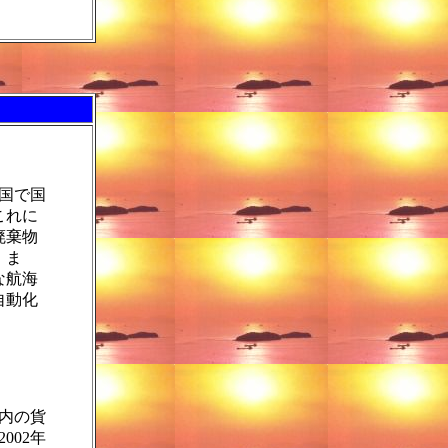
国で国
これに
廃棄物
。ま
な航海
自動化
内の貨
002年