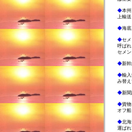
◆
本州
上輸送
◆
海底
◆
セメ
呼ばれ
セメン
◆
新幹
◆
輸入
み替え
◆
新聞
◆
貨物
オフ船
◆
北海
運ばれ