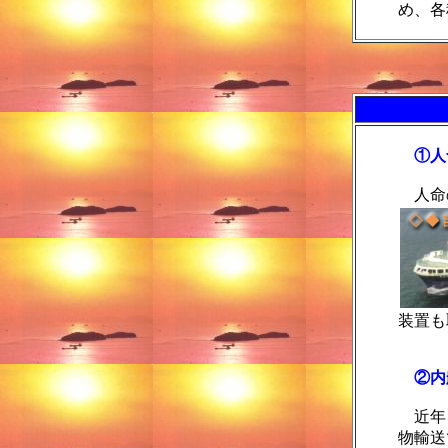
め、各
①人
人命
装置も
②内
近年、
物輸送