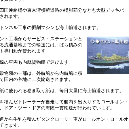
四国連絡橋や東京湾横断道路の橋脚部分なども大型デッキバー
されます。
トンネル工事の掘削マシンも海上輸送されます。
ント工場からサービス・ステーションと
る流通基地までの輸送には、ばら積みの
ト専用船が使われます。
線の車両も内航貨物船で運びます。
穀物類の一部は、外航船から内航船に積
て国内の各地に二次輸送されます。
紙に使われる巻き取り紙は、毎日大量に海上輸送されます。
を積んだトレーラーが自走して艙内を出入りするロールオン・
、ドア・ツー・ドアの海陸一貫輸送が行われています。
道から牛乳を積んだタンクローリー車がロールオン・ロールオ
てきます。