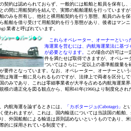
の契約は認められておらず、一般的には船舶と船員を保有し、
との間に用船契約を結んで、実際の船舶運航を行っていますが
舶のみを所有し、他社と裸用船契約を行う形態、船員のみを保
ら船舶を借り受けて用船契約を行う形態があり、後者はマンニ
ning) 業者と呼ばれています。
これらオペレーター、オーナーといっ
海運業を営むには、内航海運業法に基づ
が必要となります。
この場合の許可は一
件を満たせば取得できますが、オペレー
ついてはさらに一定以上の基準船腹量を
が要件となっています。なお、オペレーター、オーナーという
態は海運一般に見られるものですが、法律上で両者を区分して
国のみであり、これは零細事業者が大半を占める内航海運業界
規模の適正化を図る観点から、昭和41年(1966)より制度化され
、内航海運を論ずるときには、
「カボタージュ(Cabotage)」
と
く使われますが、これは、国内輸送については当該国の船舶、
り、外国船舶による輸送は原則認めないというものであり、米
際的に採用されている制度です。