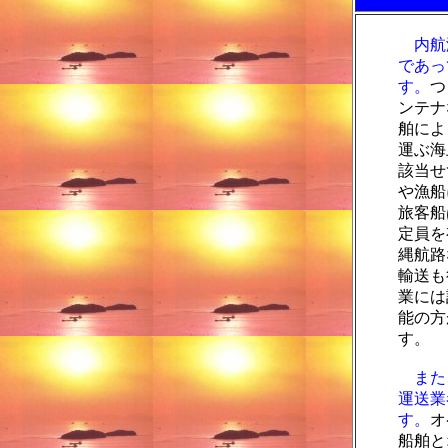
内航
であっ
す。
つ
ンテナ
舶によ
運ぶ海
該当せ
や漁船
旅客船
定員を
縄航路
輸送も
業には
能の方
す。
また
運送業
す。
オ
船舶と