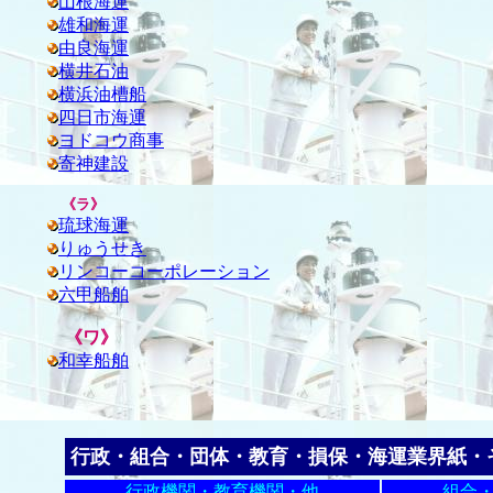
山根海運
雄和海運
由良海運
横井石油
横浜油槽船
四日市海運
ヨドコウ商事
寄神建設
《ラ》
琉球海運
りゅうせき
リンコーコーポレーション
六甲船舶
《ワ》
和幸船舶
行政・組合・団体・教育・損保・海運業界紙・
行政機関・教育機関・他
組合