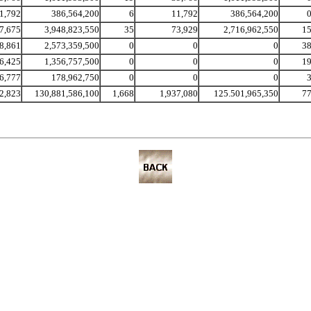
1,792
386,564,200
6
11,792
386,564,200
7,675
3,948,823,550
35
73,929
2,716,962,550
1
8,861
2,573,359,500
0
0
0
3
6,425
1,356,757,500
0
0
0
1
6,777
178,962,750
0
0
0
2,823
130,881,586,100
1,668
1,937,080
125.501,965,350
7