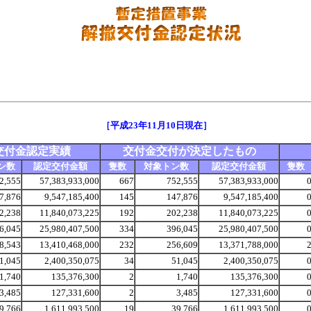
［平成23年11月10
日現在］
交付金認定実績
交付金交付が決定したもの
ン数
認定交付金額
隻数
対象トン数
認定交付金額
隻数
2,555
57,383,933,000
667
752,555
57,383,933,000
7,876
9,547,185,400
145
147,876
9,547,185,400
2,238
11,840,073,225
192
202,238
11,840,073,225
6,045
25,980,407,500
334
396,045
25,980,407,500
8,543
13,410,468,000
232
256,609
13,371,788,000
1,045
2,400,350,075
34
51,045
2,400,350,075
1,740
135,376,300
2
1,740
135,376,300
3,485
127,331,600
2
3,485
127,331,600
9,766
1,611,993,500
19
39,766
1,611,993,500