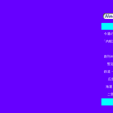
今週
「内航
創刊4
暫
鉄道
広
海運
ご